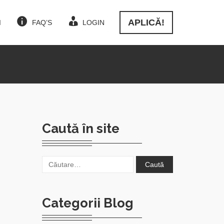
APLICĂ!
I
FAQ’S
LOGIN
Caută în site
Caută
după:
Categorii Blog