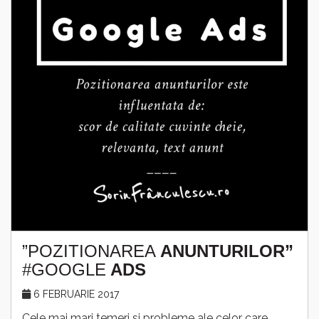
”POZITIONAREA
ANUNTURILOR”
#GOOGLE
ADS
6 FEBRUARIE 2017
Cele mai mari temeri si probleme ale celor care