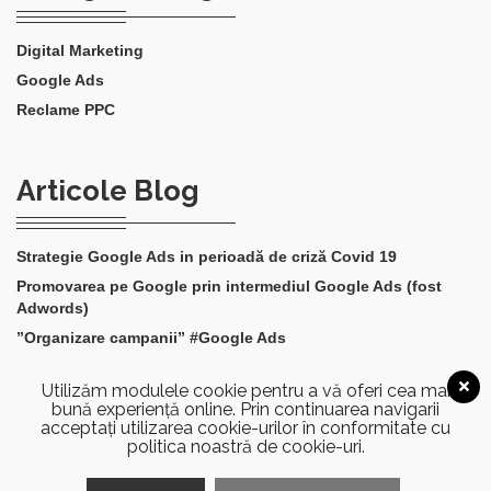
Digital Marketing
Google Ads
Reclame PPC
Articole Blog
Strategie Google Ads in perioadă de criză Covid 19
Promovarea pe Google prin intermediul Google Ads (fost
Adwords)
”Organizare campanii” #Google Ads
”Volum scazut de cautare” #Google Ads
Utilizăm modulele cookie pentru a vă oferi cea mai
”Pozitionarea anunturilor” #Google Ads
bună experiență online. Prin continuarea navigarii
acceptați utilizarea cookie-urilor în conformitate cu
politica noastră de cookie-uri.