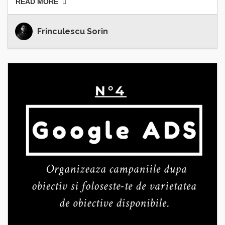
READ MORE
Frinculescu Sorin