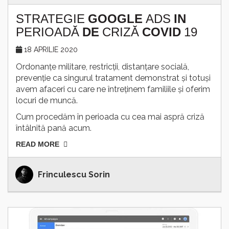
STRATEGIE
GOOGLE
ADS
IN
PERIOADĂ
DE
CRIZĂ
COVID
19
18 APRILIE 2020
Ordonanțe militare, restricții, distanțare socială,
prevenție ca singurul tratament demonstrat și totuși
avem afaceri cu care ne întreținem familiile și oferim
locuri de muncă.
Cum procedăm în perioada cu cea mai aspră criză
întâlnită pană acum.
READ MORE
Frinculescu Sorin