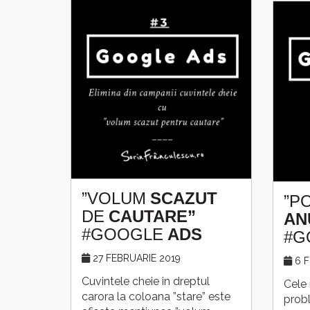
”VOLUM
SCAZUT
”P
DE
CAUTARE”
AN
#GOOGLE
ADS
#G
27 FEBRUARIE 2019
6 
Cuvintele cheie in dreptul
Cele 
carora la coloana ”stare” este
prob