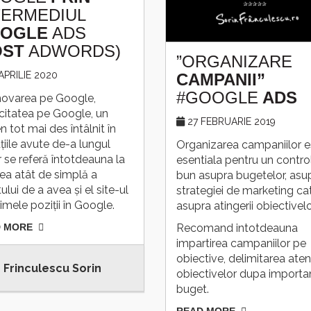
TERMEDIUL
OGLE
ADS
OST
ADWORDS)
”ORGANIZARE
APRILIE 2020
CAMPANII”
#GOOGLE
ADS
ovarea pe Google,
citatea pe Google, un
27 FEBRUARIE 2019
 tot mai des întâlnit în
țiile avute de-a lungul
Organizarea campaniilor e
r se referă întotdeauna la
esentiala pentru un contro
ea atât de simplă a
bun asupra bugetelor, asu
tului de a avea și el site-ul
strategiei de marketing cat
imele poziții în Google.
asupra atingerii obiectivelo
 MORE
Recomand intotdeauna
impartirea campaniilor pe
obiective, delimitarea aten
Frinculescu Sorin
obiectivelor dupa importan
buget.