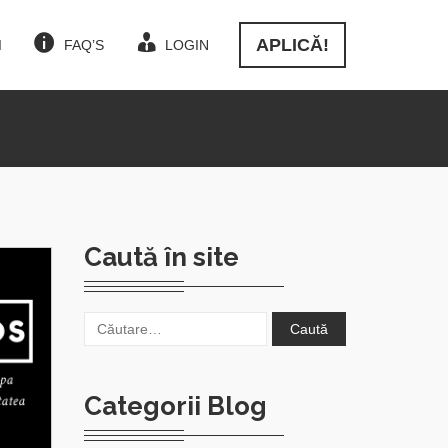
APLICĂ!
I
FAQ’S
LOGIN
Caută în site
Caută
după:
Categorii Blog