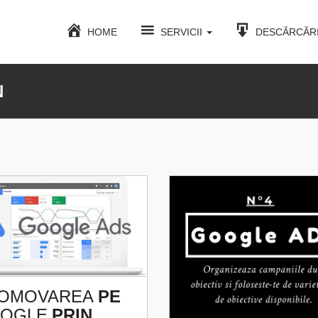
HOME
SERVICII
DESCĂRCĂR
N
OMOVAREA
PE
OGLE
PRIN