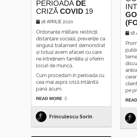
PERIOADĂ
DE
IN
CRIZĂ
COVID
19
GO
(F
18 APRILIE 2020
Ordonanțe militare, restricții,
18 
distanțare socială, prevenție ca
Prom
singurul tratament demonstrat
publi
și totuși avem afaceri cu care
temen
ne întreținem familiile și oferim
discu
locuri de muncă.
anilo
Cum procedăm în perioada cu
cerer
cea mai aspră criză întâlnită
clien
pană acum.
pe pr
READ MORE
READ
Frinculescu Sorin