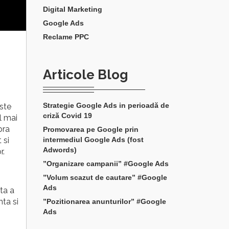
Digital Marketing
Google Ads
Reclame PPC
Articole Blog
Strategie Google Ads in perioadă de
ste
criză Covid 19
l mai
pra
Promovarea pe Google prin
intermediul Google Ads (fost
 si
Adwords)
r.
”Organizare campanii” #Google Ads
”Volum scazut de cautare” #Google
Ads
ta a
ta si
”Pozitionarea anunturilor” #Google
Ads