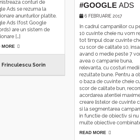
istreaza conturi de
#GOOGLE
ADS
le Ads se rezuma la
ionare anunturilor platite.
6 FEBRUARIE 2017
le Ads (fost Google
In cadrul campaniilor cu p
rds) are un sistem de
10 cuvinte cheie nu vom r
ionare […]
tot timpul doar cuvinte ch
 MORE
cu scor de calitate 10, insa
avand o medie peste 7 v
avea o campanie buna,
Frinculescu Sorin
relevanta, cu costuri medii 
rezultate bune. Pentru a o
o baza de cuvinte cheie c
scor de calitate bun, rec
acordarea atentiei maxime
creare listelor de cuvinte 
si la segmentarea campani
in functie de obiectiv si nu
multe obiective combinat
READ MORE