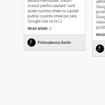
afisata mentiunea ”volum
admin
scazut pentru cautare” sunt
Goog
acele cuvinte cheie cu cautari
pozit
putine, cuvinte cheie pe care
Goog
Google Ads nu le […]
Adwo
pozit
READ MORE
READ
Frinculescu Sorin