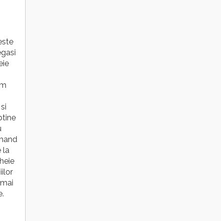
este
egasi
eie
om
si
btine
u
omand
 la
cheie
ilor
 mai
e.