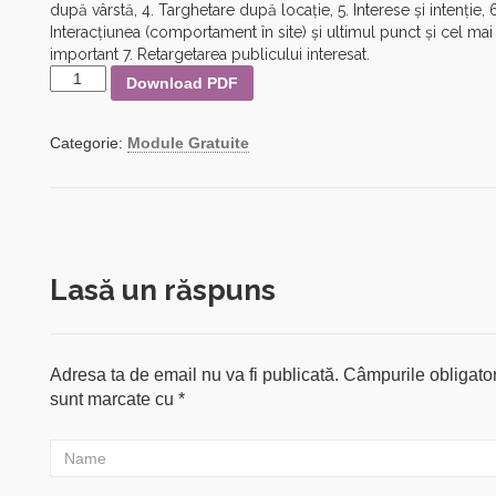
după vârstă, 4. Targhetare după locație, 5. Interese și intenție, 6
Interacțiunea (comportament în site) și ultimul punct și cel mai
important 7. Retargetarea publicului interesat.
Cantitate
Download PDF
Modul
Digital
Marketing
Categorie:
Module Gratuite
-
Definirea
Audientei
Lasă un răspuns
Adresa ta de email nu va fi publicată.
Câmpurile obligator
sunt marcate cu
*