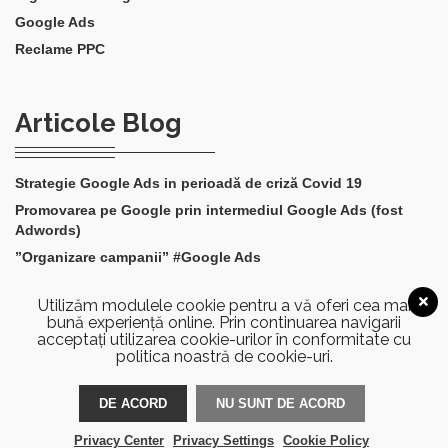
Google Ads
Reclame PPC
Articole Blog
Strategie Google Ads in perioadă de criză Covid 19
Promovarea pe Google prin intermediul Google Ads (fost
Adwords)
”Organizare campanii” #Google Ads
”Volum scazut de cautare” #Google Ads
Utilizăm modulele cookie pentru a vă oferi cea mai
”Pozitionarea anunturilor” #Google Ads
bună experiență online. Prin continuarea navigarii
acceptați utilizarea cookie-urilor în conformitate cu
politica noastră de cookie-uri.
DE ACORD
NU SUNT DE ACORD
Copyright © 2019
Red Escape
Toate drepturile
rezervate.
Privacy Center
Privacy Settings
Cookie Policy