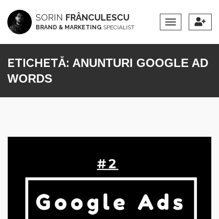
SORIN
FRÂNCULESCU
Toggle
BRAND & MARKETING
SPECIALIST
Navigation
ETICHETĂ:
ANUNTURI GOOGLE AD
WORDS