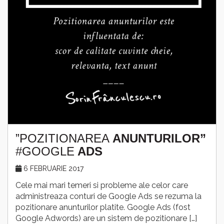
”POZITIONAREA
ANUNTURILOR”
#GOOGLE
ADS
6 FEBRUARIE 2017
Cele mai mari temeri si probleme ale celor care
administreaza conturi de Google Ads se rezuma la
pozitionare anunturilor platite. Google Ads (fost
Google Adwords) are un sistem de pozitionare […]